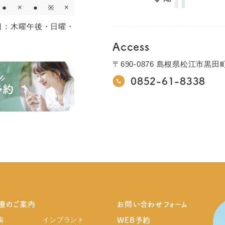
●
×
●
※
×
休診日：木曜午後・日曜・
Access
〒690-0876 島根県松江市黒田町
0852-61-8338
療のご案内
お問い合わせフォーム
歯
インプラント
WEB予約