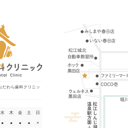
おだわら歯科クリニッ
水
木
金
土
日
●
●
●
●
×