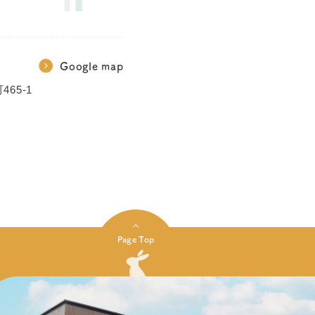
Google map
465-1
Page Top