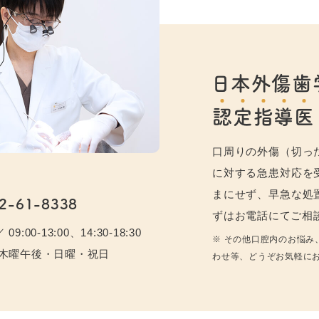
日本外傷歯
認
定
指
導
医
口周りの外傷（切っ
に対する急患対応を
まにせず、早急な処
2-61-8338
ずはお電話にてご相
9:00-13:00、14:30-18:30
※ その他口腔内のお悩み
 木曜午後・日曜・祝日
わせ等、どうぞお気軽に