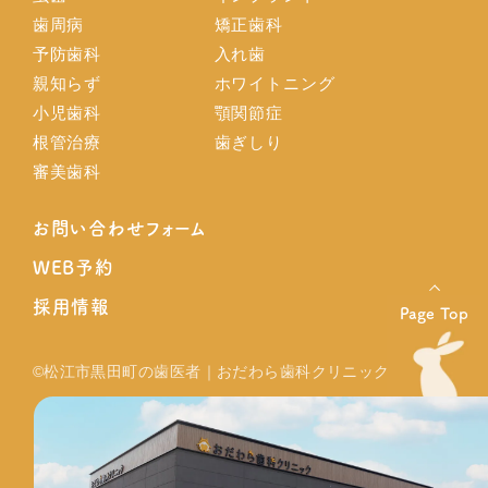
歯周病
矯正歯科
予防歯科
入れ歯
親知らず
ホワイトニング
小児歯科
顎関節症
根管治療
歯ぎしり
審美歯科
お問い合わせフォーム
WEB予約
採用情報
Page Top
©松江市黒田町の歯医者｜おだわら歯科クリニック