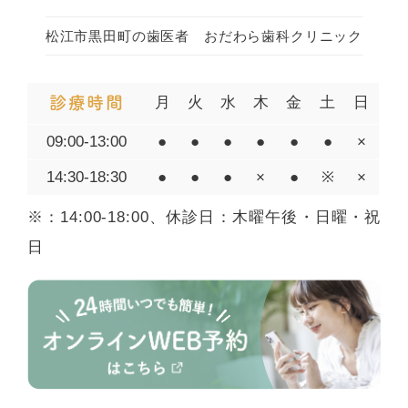
松江市黒田町の歯医者 おだわら歯科クリニック
診療時間
月
火
水
木
金
土
日
09:00-13:00
●
●
●
●
●
●
×
14:30-18:30
●
●
●
×
●
※
×
※：14:00-18:00、休診日：木曜午後・日曜・祝
日